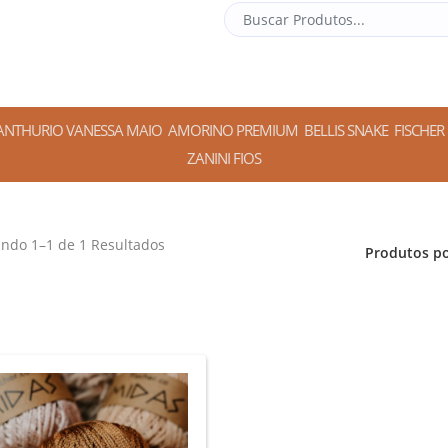
ANTHURIO VANESSA MAIO
AMORINO PREMIUM
BELLIS SNAKE
FISCHER
ZANINI FIOS
ando
1
–
1
de
1
Resultados
Produtos po