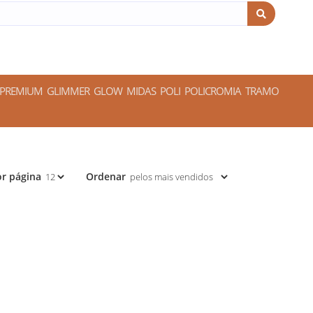
 PREMIUM
GLIMMER
GLOW
MIDAS
POLI
POLICROMIA
TRAMO
r página
Ordenar