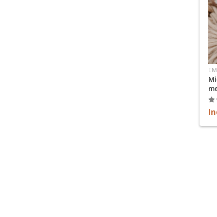
EM
Mi
me
In