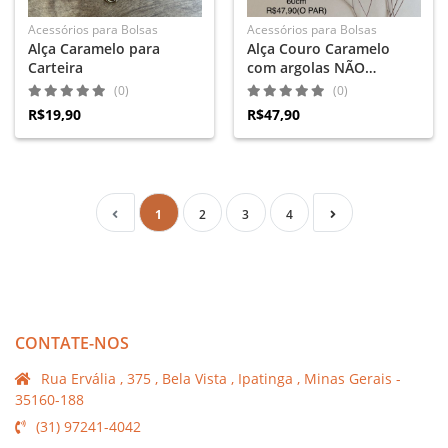
Acessórios para Bolsas
Acessórios para Bolsas
Alça Caramelo para
Alça Couro Caramelo
Carteira
com argolas NÃO
ARTICULADAS- 60 cm - O
(0)
(0)
PAR
R$19,90
R$47,90
1
2
3
4
CONTATE-NOS
Rua Ervália , 375 , Bela Vista , Ipatinga , Minas Gerais -
35160-188
(31) 97241-4042